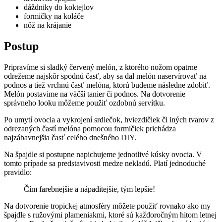
dáždniky do koktejlov
formičky na koláče
nôž na krájanie
Postup
Pripravíme si sladký červený melón, z ktorého nožom opatrne
odrežeme najskôr spodnú časť, aby sa dal melón naservírovať na
podnos a tiež vrchnú časť melóna, ktorú budeme následne zdobiť.
Melón postavíme na väčší tanier či podnos. Na dotvorenie
správneho looku môžeme použiť ozdobnú servítku.
Po umytí ovocia a vykrojení srdiečok, hviezdičiek či iných tvarov z
odrezaných častí melóna pomocou formičiek prichádza
najzábavnejšia časť celého dnešného DIY.
Na špajdle si postupne napichujeme jednotlivé kúsky ovocia. V
tomto prípade sa predstavivosti medze nekladú. Platí jednoduché
pravidlo:
Čím farebnejšie a nápaditejšie, tým lepšie!
Na dotvorenie tropickej atmosféry môžete použiť rovnako ako my
špajdle s ružovými plameniakmi, ktoré sú každoročným hitom letnej