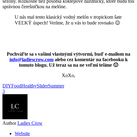
sezóny. Rozkošne tiež pôsobia koktejlové dáždničky, ktoré budú tou
správnou čerešničkou na melóne.
U nás mal tento klasický vodný melón v tropickom šate
VEĽKÝ úspech! Veríme, že u vás to bude rovnako 😉
Pochváľte sa s vašimi vlastnými výtvormi, buď e-mailom na
info@ladiescrow.com
alebo cez komentár na facebooku k
tomuto blogu. Už teraz sa na ne veľmi tešíme 🙂
XoXo,
DIY
Food
Healthy
Slider
Summer
3
Author
Ladies Crow
Website