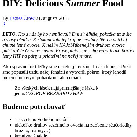
DIY: Delicious
Summer
Food
By
Ladies Crow
21. augusta 2018
3
LETO.
Kto z nás by ho nemiloval? Dni sú dlhšie, pokožka tmavšia
a vlasy bledšie. K slnkom zaliatej krajine neodmysliteľne patrí aj
chutné letné ovocie. K naším NAJobľúbenejším druhom ovocia
patrí určite červený melón. Práve preto sme si ho vybrali ako horúci
letný HIT na párty s priateľmi na našej terase.
Ako správne hostiteľky sme chceli aj my zaujať našich hostí. Preto
sme popustili uzdu našej fantázii a vytvorili pokrm, ktorý lahodil
nielen chuťovým pohárikom, ale i očiam.
Zo všetkých lások najúprimnejšia je láska k
jedlu.
GEORGE BERNARD SHAW
Budeme potrebovať
1 ks celého vodného melóna
niekoľko druhov sezónneho ovocia na zdobenie (čučoriedky,
hrozno, maliny…)
kreatívne špajdle