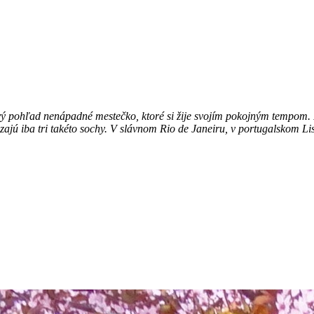
 pohľad nenápadné mestečko, ktoré si žije svojím pokojným tempom. Na
zajú iba tri takéto sochy. V slávnom Rio de Janeiru, v portugalskom L