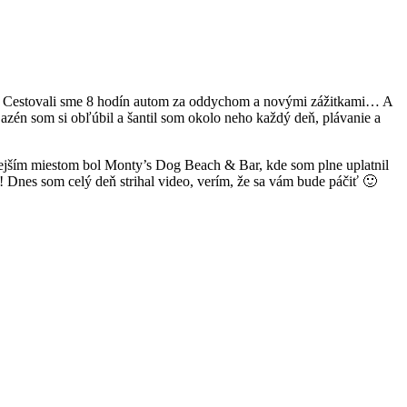
e!!! Cestovali sme 8 hodín autom za oddychom a novými zážitkami… A
zén som si obľúbil a šantil som okolo neho každý deň, plávanie a
enejším miestom bol Monty’s Dog Beach & Bar, kde som plne uplatnil
 Dnes som celý deň strihal video, verím, že sa vám bude páčiť 🙂