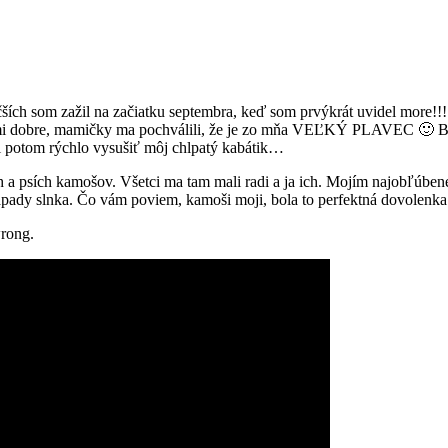
väčších som zažil na začiatku septembra, keď som prvýkrát uvidel mor
veľmi dobre, mamičky ma pochválili, že je zo mňa VEĽKÝ PLAVEC 🙂 Ba
l potom rýchlo vysušiť môj chlpatý kabátik…
ch a psích kamošov. Všetci ma tam mali radi a ja ich. Mojím najobľúb
ápady slnka. Čo vám poviem, kamoši moji, bola to perfektná dovolenka!
wrong.