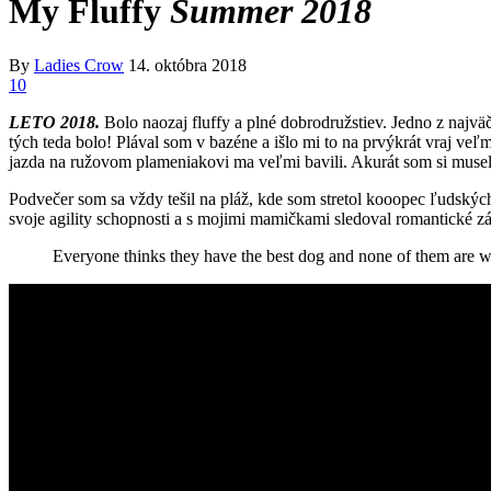
My Fluffy
Summer 2018
By
Ladies Crow
14. októbra 2018
10
LETO 2018.
Bolo naozaj fluffy a plné dobrodružstiev. Jedno z naj
tých teda bolo! Plával som v bazéne a išlo mi to na prvýkrát vraj 
jazda na ružovom plameniakovi ma veľmi bavili. Akurát som si muse
Podvečer som sa vždy tešil na pláž, kde som stretol kooopec ľudský
svoje agility schopnosti a s mojimi mamičkami sledoval romantické z
Everyone thinks they have the best dog and none of them are 