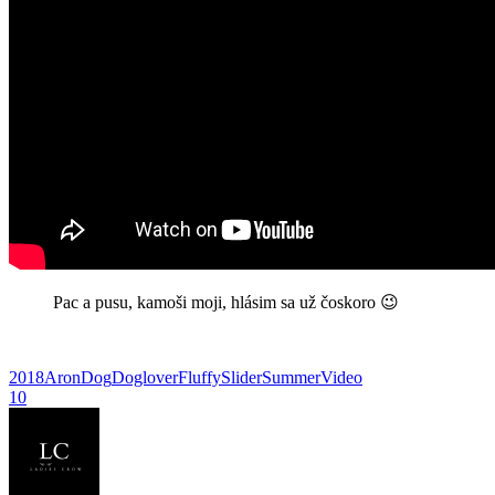
Pac a pusu, kamoši moji, hlásim sa už čoskoro 😉
2018
Aron
Dog
Doglover
Fluffy
Slider
Summer
Video
10